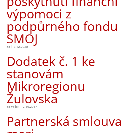
poskytnutí finanční
výpomoci z
podpůrného fondu
SMOJ
od
|
3.12.2020
Dodatek č. 1 ke
stanovám
Mikroregionu
Žulovska
od
Vašek
|
2.10.2017
Partnerská smlouva