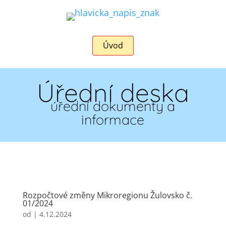
Úvod
Úřední deska
úřední dokumenty a
informace
Rozpočtové změny Mikroregionu Žulovsko č.
01/2024
od
|
4.12.2024