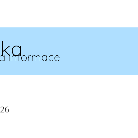
ska
a informace
026