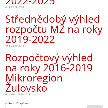
2022-2025
od
|
21.06.2021
Střednědobý výhled
rozpočtu MŽ na roky
2019-2022
od
|
22.10.2018
Rozpočtový výhled
na roky 2016-2019
Mikroregion
Žulovsko
od
Vašek
|
4.10.2017
« Starší Příspěvky