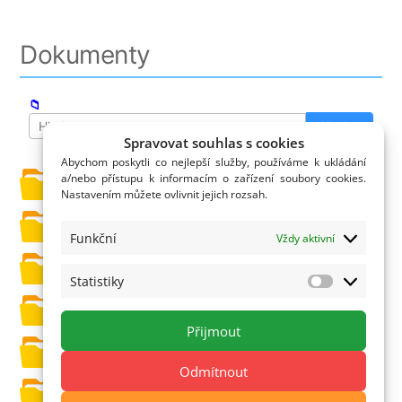
Dokumenty
📁
Hledat
Spravovat souhlas s cookies
Abychom poskytli co nejlepší služby, používáme k ukládání
a/nebo přístupu k informacím o zařízení soubory cookies.
Dokumenty
Nastavením můžete ovlivnit jejich rozsah.
Oznámení o zveřejnění dle z.č. 250/00 Sb.
Funkční
Vždy aktivní
Projekty
Statistiky
Statistiky
Rozpočet Mikroregionu Žulovska
Přijmout
Veřejné zakázky
Odmítnout
Závěrečný účet Mikroregionu Žulovska