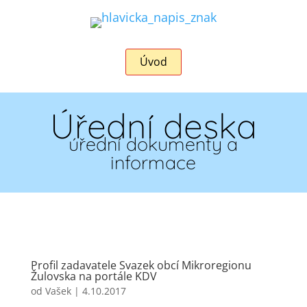
Úvod
Úřední deska
úřední dokumenty a
informace
Profil zadavatele Svazek obcí Mikroregionu
Žulovska na portále KDV
od
Vašek
|
4.10.2017