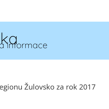
ska
a informace
egionu Žulovsko za rok 2017