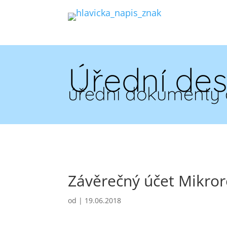
Úřední de
úřední dokumenty 
Závěrečný účet Mikror
od
|
19.06.2018