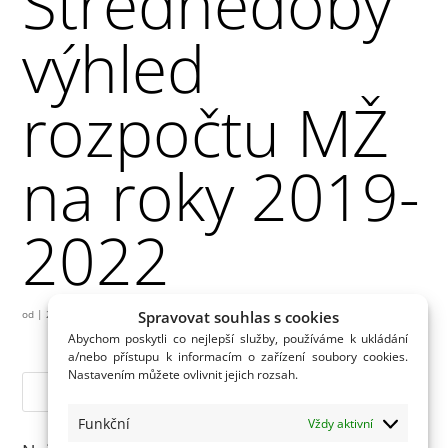
Střednědobý
výhled
rozpočtu MŽ
na roky 2019-
2022
Spravovat souhlas s cookies
od
|
22.10.2018
Abychom poskytli co nejlepší služby, používáme k ukládání
a/nebo přístupu k informacím o zařízení soubory cookies.
Nastavením můžete ovlivnit jejich rozsah.
Funkční
Vždy aktivní