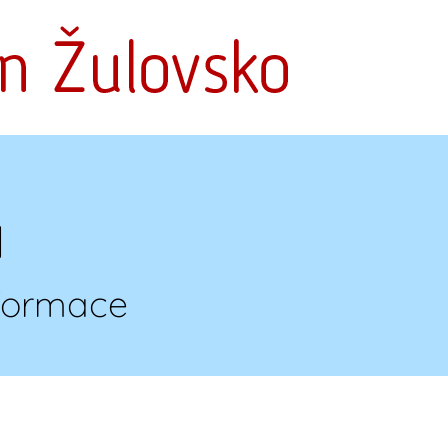
a
nformace