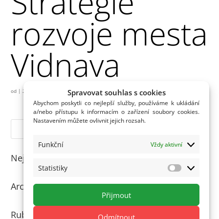
Strategie
rozvoje mesta
Vidnava
Spravovat souhlas s cookies
od
|
27.11.2020
Abychom poskytli co nejlepší služby, používáme k ukládání
a/nebo přístupu k informacím o zařízení soubory cookies.
Nastavením můžete ovlivnit jejich rozsah.
Funkční
Vždy aktivní
Nejnovější komentáře
Statistiky
Statistiky
Archivy
Přijmout
Rubriky
Odmítnout