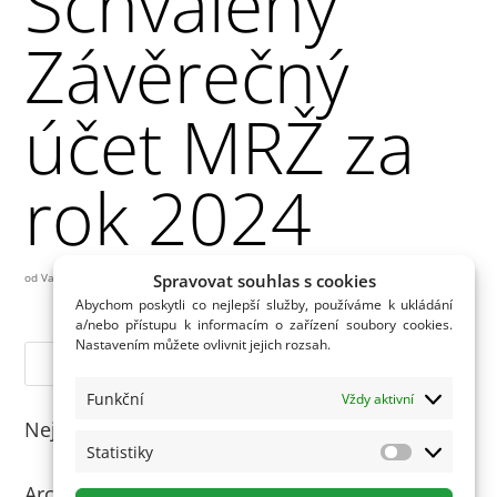
Schválený
Závěrečný
účet MRŽ za
rok 2024
Spravovat souhlas s cookies
od
Vašek
|
13.06.2025
Abychom poskytli co nejlepší služby, používáme k ukládání
a/nebo přístupu k informacím o zařízení soubory cookies.
Nastavením můžete ovlivnit jejich rozsah.
Funkční
Vždy aktivní
Nejnovější komentáře
Statistiky
Statistiky
Archivy