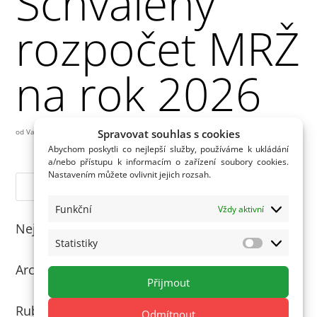
Schválený
rozpočet MRŽ
na rok 2026
Spravovat souhlas s cookies
od
Vašek
|
15.12.2025
Abychom poskytli co nejlepší služby, používáme k ukládání
a/nebo přístupu k informacím o zařízení soubory cookies.
Nastavením můžete ovlivnit jejich rozsah.
Funkční
Vždy aktivní
Nejnovější komentáře
Statistiky
Statistiky
Archivy
Přijmout
Rubriky
Odmítnout