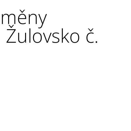
změny
 Žulovsko č.