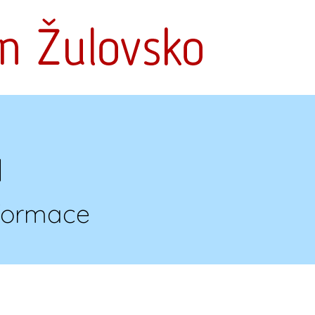
a
nformace