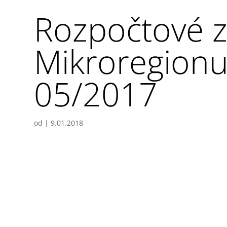
Rozpočtové 
Mikroregionu
05/2017
od
|
9.01.2018