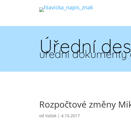
Úřední de
úřední dokumenty 
Rozpočtové změny Mik
od
Vašek
|
4.10.2017