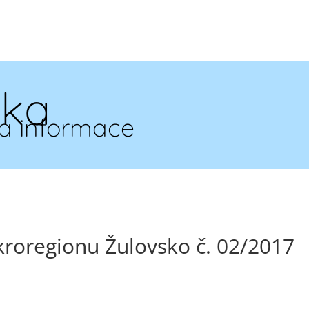
ska
a informace
roregionu Žulovsko č. 02/2017