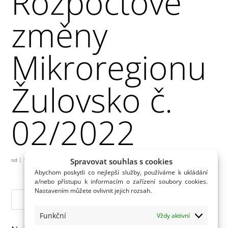
Rozpočtové
změny
Mikroregionu
Žulovsko č.
02/2022
Spravovat souhlas s cookies
od
|
19.09.2022
Abychom poskytli co nejlepší služby, používáme k ukládání
a/nebo přístupu k informacím o zařízení soubory cookies.
Nastavením můžete ovlivnit jejich rozsah.
Funkční
Vždy aktivní