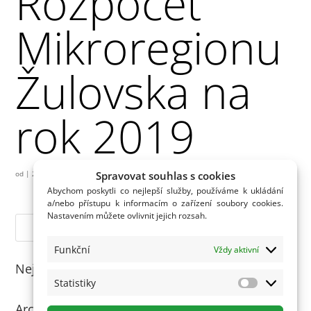
Rozpočet
Mikroregionu
Žulovska na
rok 2019
Spravovat souhlas s cookies
od
|
2.01.2019
Abychom poskytli co nejlepší služby, používáme k ukládání
a/nebo přístupu k informacím o zařízení soubory cookies.
Nastavením můžete ovlivnit jejich rozsah.
Funkční
Vždy aktivní
Nejnovější komentáře
Statistiky
Statistiky
Archivy