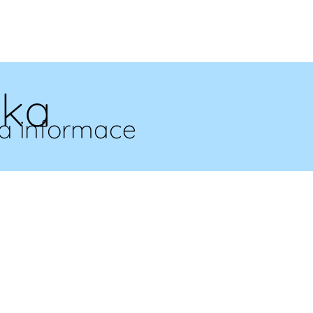
ska
a informace