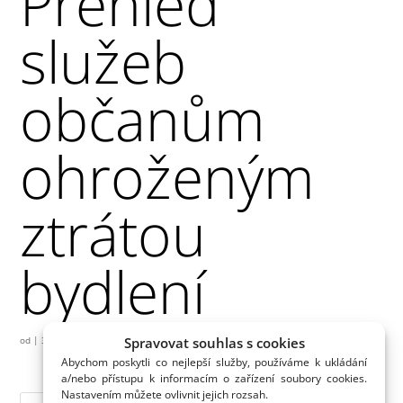
Přehled
služeb
občanům
ohroženým
ztrátou
bydlení
Spravovat souhlas s cookies
od
|
31.08.2022
Abychom poskytli co nejlepší služby, používáme k ukládání
a/nebo přístupu k informacím o zařízení soubory cookies.
Nastavením můžete ovlivnit jejich rozsah.