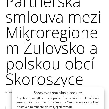
Partnerská
smlouva mezi
Mikroregione
m Žulovsko a
polskou obcí
Skoroszyce
Spravovat souhlas s cookies
od
Vašek
|
2.10.2017
Abychom poskytli co nejlepší služby, používáme k ukládání
a/nebo přístupu k informacím o zařízení soubory cookies.
Nastavením můžete ovlivnit jejich rozsah.