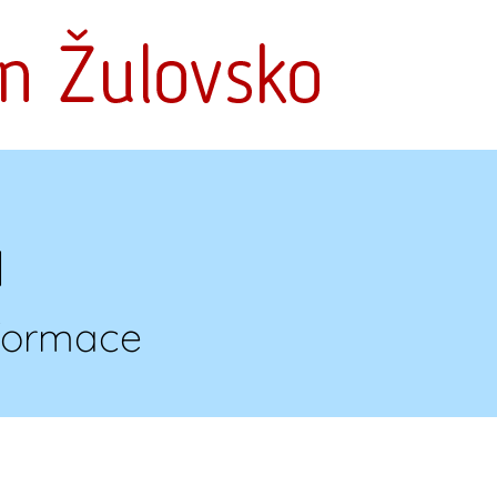
a
nformace