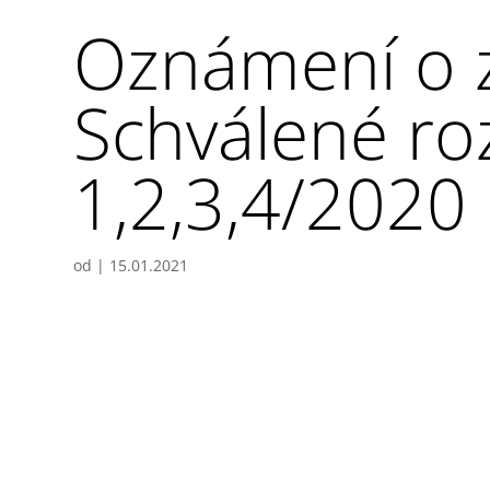
Oznámení o z
Schválené ro
1,2,3,4/2020
od
|
15.01.2021