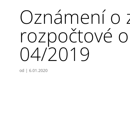
Oznámení o z
rozpočtové op
04/2019
od
|
6.01.2020