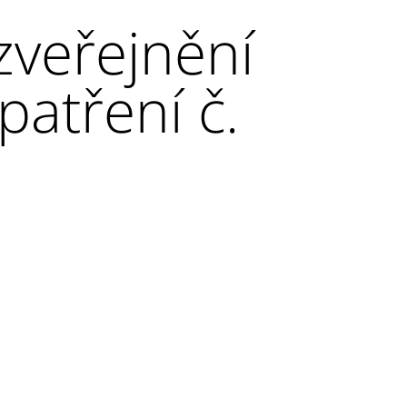
veřejnění
atření č.