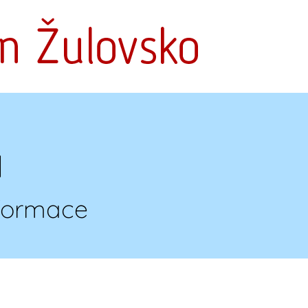
a
nformace