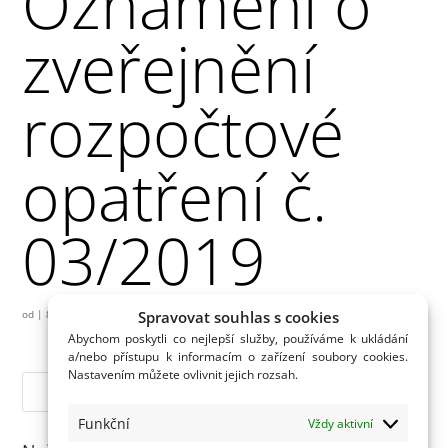
Oznámení o
zveřejnění
rozpočtové
opatření č.
03/2019
Spravovat souhlas s cookies
od
|
8.10.2019
Abychom poskytli co nejlepší služby, používáme k ukládání
a/nebo přístupu k informacím o zařízení soubory cookies.
Nastavením můžete ovlivnit jejich rozsah.
Funkční
Vždy aktivní