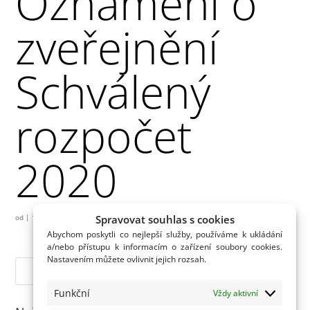
Oznámení o
zveřejnění
Schválený
rozpočet
2020
Spravovat souhlas s cookies
od
|
11.12.2019
Abychom poskytli co nejlepší služby, používáme k ukládání
a/nebo přístupu k informacím o zařízení soubory cookies.
Nastavením můžete ovlivnit jejich rozsah.
Funkční
Vždy aktivní