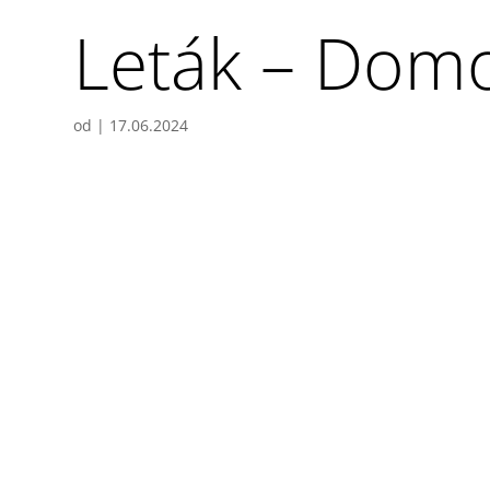
Leták – Domov
od
|
17.06.2024