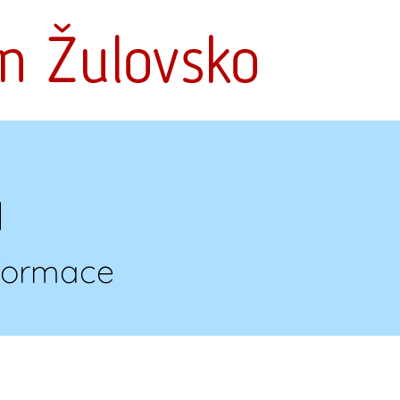
a
nformace