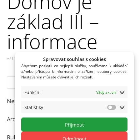
Domov je
základ III –
informace
Spravovat souhlas s cookies
od
|
16.02.2024
Abychom poskytli co nejlepší služby, používáme k ukládání
a/nebo přístupu k informacím o zařízení soubory cookies.
Nastavením můžete ovlivnit jejich rozsah.
Funkční
Vždy aktivní
Nejnovější komentáře
Statistiky
Statistiky
Archivy
Přijmout
Rubriky
Odmítnout